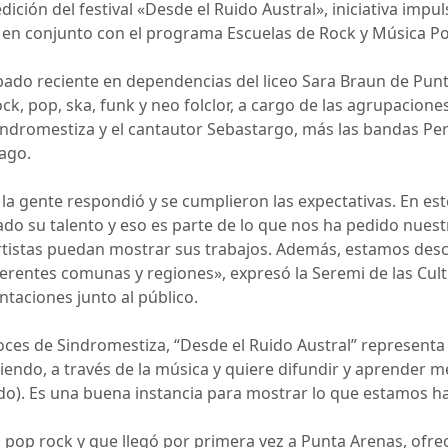
ición del festival «Desde el Ruido Austral», iniciativa impu
io en conjunto con el programa Escuelas de Rock y Música Po
ábado reciente en dependencias del liceo Sara Braun de Pun
k, pop, ska, funk y neo folclor, a cargo de las agrupacion
Sindromestiza y el cantautor Sebastargo, más las bandas Per
iago.
a gente respondió y se cumplieron las expectativas. En e
do su talento y eso es parte de lo que nos ha pedido nuest
artistas puedan mostrar sus trabajos. Además, estamos des
erentes comunas y regiones», expresó la Seremi de las Cult
ntaciones junto al público.
voces de Sindromestiza, “Desde el Ruido Austral” representa
ciendo, a través de la música y quiere difundir y aprender m
do). Es una buena instancia para mostrar lo que estamos h
pop rock y que llegó por primera vez a Punta Arenas, ofrec