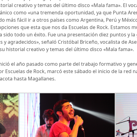
torial creativo y temas del último disco «Mala fama». El voca
allánico como «una tremenda oportunidad, ya que Punta Aren
do más fácil ir a otros países como Argentina, Perú y Méxic
opciones que esta que nos da Escuelas de Rock. Estamos m
ha sido todo un éxito. Fue una presentación diez puntos y l
y agradecidos», señaló Cristóbal Briceño, vocalista de Ase
u historial creativo y temas del último disco «Mala fama».
inició el año pasado como parte del trabajo formativo y ge
or Escuelas de Rock, marcó este sábado el inicio de la red n
nacota hasta Magallanes.