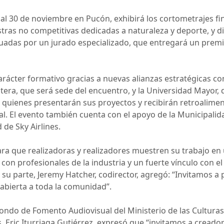
26 al 30 de noviembre en Pucón, exhibirá los cortometrajes fin
ras no competitivas dedicadas a naturaleza y deporte, y di
uadas por un jurado especializado, que entregará un premi
carácter formativo gracias a nuevas alianzas estratégicas co
tera, que será sede del encuentro, y la Universidad Mayor, q
, quienes presentarán sus proyectos y recibirán retroalimen
l. El evento también cuenta con el apoyo de la Municipalid
 de Sky Airlines.
para que realizadoras y realizadores muestren su trabajo e
on profesionales de la industria y un fuerte vínculo con el 
 su parte, Jeremy Hatcher, codirector, agregó: “Invitamos a 
 abierta a toda la comunidad”.
 Fondo de Fomento Audiovisual del Ministerio de las Culturas,
s, Eric Iturriaga Gutiérrez, expresó que “invitamos a cread