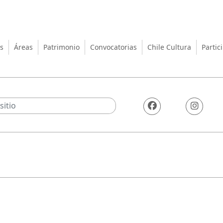
turas, las Artes y el Patrimo
s
Áreas
Patrimonio
Convocatorias
Chile Cultura
Partic