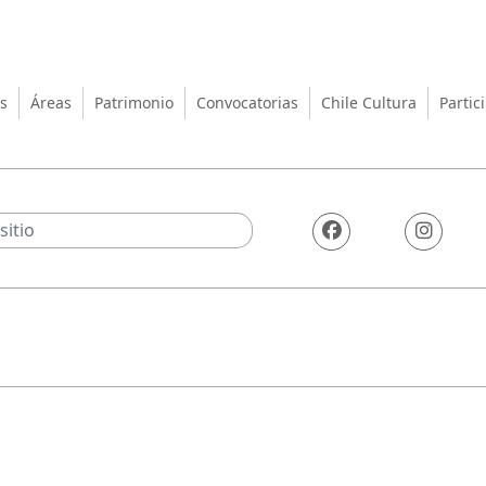
turas, las Artes y el Patrimo
s
Áreas
Patrimonio
Convocatorias
Chile Cultura
Partic