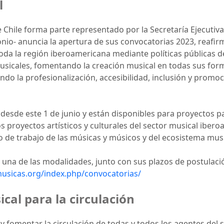
l
Chile forma parte representado por la Secretaría Ejecutiva
imonio- anuncia la apertura de sus convocatorias 2023, rea
oda la región iberoamericana mediante políticas públicas d
musicales, fomentando la creación musical en todas sus forma
do la profesionalización, accesibilidad, inclusión y promo
desde este 1 de junio y están disponibles para proyectos p
 proyectos artísticos y culturales del sector musical iber
 de trabajo de las músicas y músicos y del ecosistema musi
 una de las modalidades, junto con sus plazos de postulaci
musicas.org/index.php/convocatorias/
cal para la circulación
 fomentar la circulación de todas y todos los agentes del s