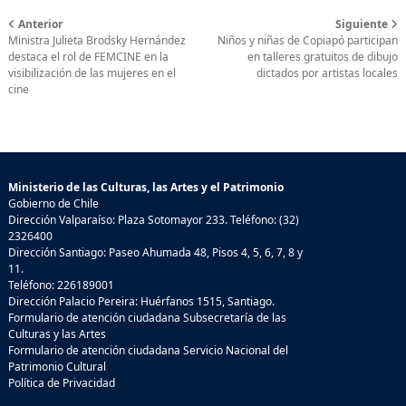
Anterior
Siguiente
Ministra Julieta Brodsky Hernández
Niños y niñas de Copiapó participan
destaca el rol de FEMCINE en la
en talleres gratuitos de dibujo
visibilización de las mujeres en el
dictados por artistas locales
cine
Ministerio de las Culturas, las Artes y el Patrimonio
Gobierno de Chile
Dirección Valparaíso: Plaza Sotomayor 233. Teléfono: (32)
2326400
Dirección Santiago: Paseo Ahumada 48, Pisos 4, 5, 6, 7, 8 y
11.
Teléfono: 226189001
Dirección Palacio Pereira: Huérfanos 1515, Santiago.
Formulario de atención ciudadana Subsecretaría de las
Culturas y las Artes
Formulario de atención ciudadana Servicio Nacional del
Patrimonio Cultural
Política de Privacidad