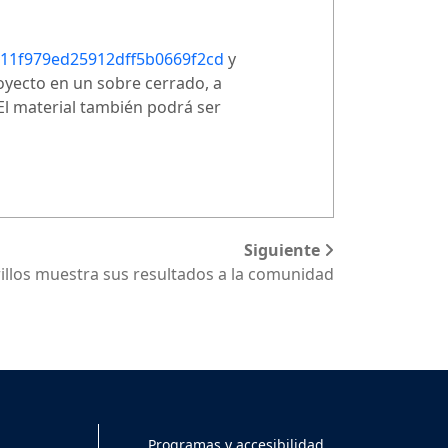
cc11f979ed25912dff5b0669f2cd
y
oyecto en un sobre cerrado, a
El material también podrá ser
Siguiente
rillos muestra sus resultados a la comunidad
Programas y accesibilidad