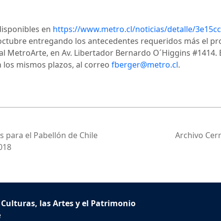
disponibles en
https://www.metro.cl/noticias/detalle/3e15
 octubre entregando los antecedentes requeridos más el pr
l MetroArte, en Av. Libertador Bernardo O´Higgins #1414. 
n los mismos plazos, al correo
fberger@metro.cl
.
s para el Pabellón de Chile
Archivo Cer
2018
 Culturas, las Artes y el Patrimonio
e