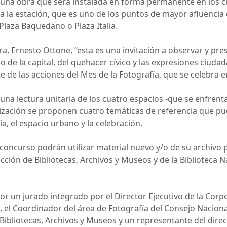
ar una obra que será instalada en forma permanente en los 
 la estación, que es uno de los puntos de mayor afluencia d
Plaza Baquedano o Plaza Italia.
ra, Ernesto Ottone, “esta es una invitación a observar y pre
ico de la capital, del quehacer cívico y las expresiones ciuda
 de las acciones del Mes de la Fotografía, que se celebra en
na lectura unitaria de los cuatro espacios -que se enfrent
alización se proponen cuatro temáticas de referencia que p
fía, el espacio urbano y la celebración.
 concurso podrán utilizar material nuevo y/o de su archivo 
cción de Bibliotecas, Archivos y Museos y de la Biblioteca Na
or un jurado integrado por el Director Ejecutivo de la Corp
 el Coordinador del área de Fotografía del Consejo Nacional 
Bibliotecas, Archivos y Museos y un representante del direct