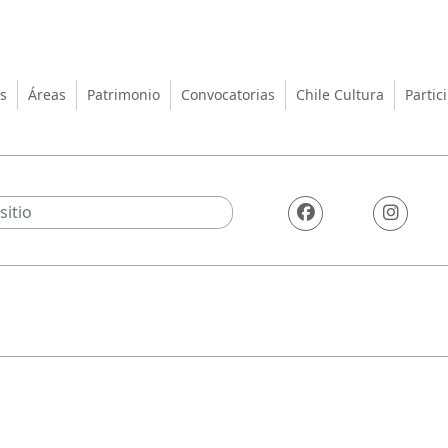
turas, las Artes y el Patrimo
s
Áreas
Patrimonio
Convocatorias
Chile Cultura
Partic