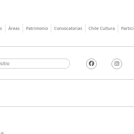
turas, las Artes y el Patrimo
s
Áreas
Patrimonio
Convocatorias
Chile Cultura
Partic
16