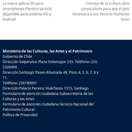
La nueva aplicación para
Consejo de la Cultura abre
smartphones Plantsss ya está
convocatoria para que el país
disponible para sistema iOS y
reconozca a sus Tesoros Humanos
Android
Vivos
Ministerio de las Culturas, las Artes y el Patrimonio
Gobierno de Chile
Dirección Valparaíso: Plaza Sotomayor 233. Teléfono: (32)
2326400
Dirección Santiago: Paseo Ahumada 48, Pisos 4, 5, 6, 7, 8 y
11.
Teléfono: 226189001
Dirección Palacio Pereira: Huérfanos 1515, Santiago.
Formulario de atención ciudadana Subsecretaría de las
Culturas y las Artes
Formulario de atención ciudadana Servicio Nacional del
Patrimonio Cultural
Política de Privacidad