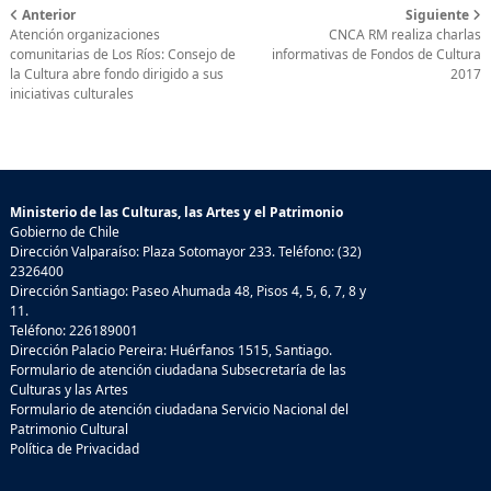
Anterior
Siguiente
Atención organizaciones
CNCA RM realiza charlas
comunitarias de Los Ríos: Consejo de
informativas de Fondos de Cultura
la Cultura abre fondo dirigido a sus
2017
iniciativas culturales
Ministerio de las Culturas, las Artes y el Patrimonio
Gobierno de Chile
Dirección Valparaíso: Plaza Sotomayor 233. Teléfono: (32)
2326400
Dirección Santiago: Paseo Ahumada 48, Pisos 4, 5, 6, 7, 8 y
11.
Teléfono: 226189001
Dirección Palacio Pereira: Huérfanos 1515, Santiago.
Formulario de atención ciudadana Subsecretaría de las
Culturas y las Artes
Formulario de atención ciudadana Servicio Nacional del
Patrimonio Cultural
Política de Privacidad