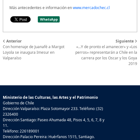
Más antecedentes e información en
www.mercadochec.cl
WhatsApp
Anterior
Siguiente
Con homenaje de Juanafé a Margot
«…Y de pronto el amanecer» y «Los
Loyola se inaugura Imesur en
perros» representarán a Chile en la
Valparaíso
carrera por los Oscar y los Goya
2019
Ministerio de las Culturas, las Artes y el Patrimonio
Gobierno de Chile
Dirección Valparaíso: Plaza Sotomayor 233. Teléfono: (32)
2326400
Dirección Santiago: Paseo Ahumada 48, Pisos 4, 5, 6, 7, 8 y
11.
Teléfono: 226189001
Dirección Palacio Pereira: Huérfanos 1515, Santiago.