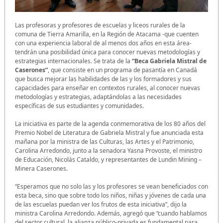
Las profesoras y profesores de escuelas y liceos rurales de la
comuna de Tierra Amarilla, en la Región de Atacama -que cuenten
con una experiencia laboral de al menos dos años en esta área-
tendrán una posibilidad única para conocer nuevas metodologías y
estrategias internacionales. Se trata de la
“Beca Gabriela Mistral de
Caserones”
, que consiste en un programa de pasantía en Canadá
que busca mejorar las habilidades de las y los formadores y sus
capacidades para enseñar en contextos rurales, al conocer nuevas
metodologías y estrategias, adaptándolas a las necesidades
específicas de sus estudiantes y comunidades.
La iniciativa es parte de la agenda conmemorativa de los 80 años del
Premio Nobel de Literatura de Gabriela Mistral y fue anunciada esta
mañana por la ministra de las Culturas, las Artes y el Patrimonio,
Carolina Arredondo, junto a la senadora Yasna Provoste, el ministro
de Educación, Nicolás Cataldo, y representantes de Lundin Mining –
Minera Caserones.
“Esperamos que no solo las y los profesores se vean beneficiados con
esta beca, sino que sobre todo los niños, niñas y jóvenes de cada una
de las escuelas puedan ver los frutos de esta iniciativa”, dijo la
ministra Carolina Arredondo. Además, agregó que “cuando hablamos
del sector cultural, la alianza público-privada es fundamental para