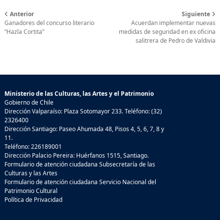
Anterior
Siguiente
Ganadores del concurso literario
Acuerdan implementar nuevas
“Hazla Cortita”
medidas de seguridad en ex oficina
salitrera de Pedro de Valdivia
Ministerio de las Culturas, las Artes y el Patrimonio
Gobierno de Chile
Dirección Valparaíso: Plaza Sotomayor 233. Teléfono: (32)
2326400
Dirección Santiago: Paseo Ahumada 48, Pisos 4, 5, 6, 7, 8 y
11.
Teléfono: 226189001
Dirección Palacio Pereira: Huérfanos 1515, Santiago.
Formulario de atención ciudadana Subsecretaría de las
Culturas y las Artes
Formulario de atención ciudadana Servicio Nacional del
Patrimonio Cultural
Política de Privacidad