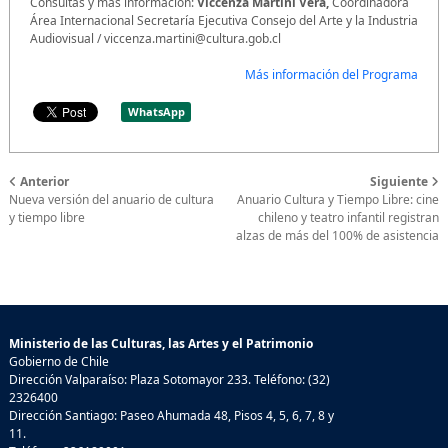
Consultas y más información:
Viccenza Martini Vera,
Coordinadora
Área Internacional Secretaría Ejecutiva Consejo del Arte y la Industria
Audiovisual / viccenza.martini@cultura.gob.cl
Más información del Programa
WhatsApp
Anterior
Siguiente
Nueva versión del anuario de cultura
Anuario Cultura y Tiempo Libre: cine
y tiempo libre
chileno y teatro infantil registran
alzas de más del 100% de asistencia
Ministerio de las Culturas, las Artes y el Patrimonio
Gobierno de Chile
Dirección Valparaíso: Plaza Sotomayor 233. Teléfono: (32)
2326400
Dirección Santiago: Paseo Ahumada 48, Pisos 4, 5, 6, 7, 8 y
11.