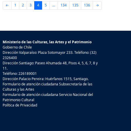
←
1
2
3
4
5
…
134
135
136
→
Ministerio de las Culturas, las Artes y el Patrimonio
Gobierno de Chile
Dirección Valparaíso: Plaza Sotomayor 233. Teléfono: (32)
2326400
Dirección Santiago: Paseo Ahumada 48, Pisos 4, 5, 6, 7, 8 y
11.
Teléfono: 226189001
Dirección Palacio Pereira: Huérfanos 1515, Santiago.
Formulario de atención ciudadana Subsecretaría de las
Culturas y las Artes
Formulario de atención ciudadana Servicio Nacional del
Patrimonio Cultural
Política de Privacidad