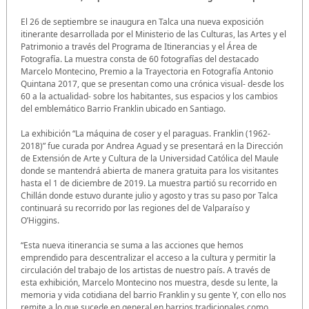
El 26 de septiembre se inaugura en Talca una nueva exposición
itinerante desarrollada por el Ministerio de las Culturas, las Artes y el
Patrimonio a través del Programa de Itinerancias y el Área de
Fotografía. La muestra consta de 60 fotografías del destacado
Marcelo Montecino, Premio a la Trayectoria en Fotografía Antonio
Quintana 2017, que se presentan como una crónica visual- desde los
60 a la actualidad- sobre los habitantes, sus espacios y los cambios
del emblemático Barrio Franklin ubicado en Santiago.
La exhibición “La máquina de coser y el paraguas. Franklin (1962-
2018)” fue curada por Andrea Aguad y se presentará en la Dirección
de Extensión de Arte y Cultura de la Universidad Católica del Maule
donde se mantendrá abierta de manera gratuita para los visitantes
hasta el 1 de diciembre de 2019. La muestra partió su recorrido en
Chillán donde estuvo durante julio y agosto y tras su paso por Talca
continuará su recorrido por las regiones del de Valparaíso y
O’Higgins.
“Esta nueva itinerancia se suma a las acciones que hemos
emprendido para descentralizar el acceso a la cultura y permitir la
circulación del trabajo de los artistas de nuestro país. A través de
esta exhibición, Marcelo Montecino nos muestra, desde su lente, la
memoria y vida cotidiana del barrio Franklin y su gente Y, con ello nos
remite a lo que sucede en general en barrios tradicionales como