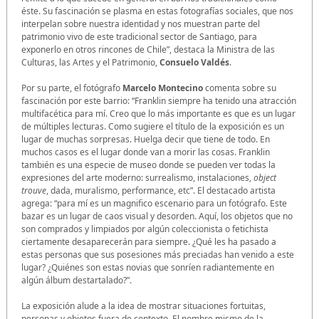
éste. Su fascinación se plasma en estas fotografías sociales, que nos
interpelan sobre nuestra identidad y nos muestran parte del
patrimonio vivo de este tradicional sector de Santiago, para
exponerlo en otros rincones de Chile”, destaca la Ministra de las
Culturas, las Artes y el Patrimonio,
Consuelo Valdés
.
Por su parte, el fotógrafo
Marcelo Montecino
comenta sobre su
fascinación por este barrio: “Franklin siempre ha tenido una atracción
multifacética para mí. Creo que lo más importante es que es un lugar
de múltiples lecturas. Como sugiere el título de la exposición es un
lugar de muchas sorpresas. Huelga decir que tiene de todo. En
muchos casos es el lugar donde van a morir las cosas. Franklin
también es una especie de museo donde se pueden ver todas la
expresiones del arte moderno: surrealismo, instalaciones,
object
trouve
, dada, muralismo, performance, etc”. El destacado artista
agrega: “para mí es un magnifico escenario para un fotógrafo. Este
bazar es un lugar de caos visual y desorden. Aquí, los objetos que no
son comprados y limpiados por algún coleccionista o fetichista
ciertamente desaparecerán para siempre. ¿Qué les ha pasado a
estas personas que sus posesiones más preciadas han venido a este
lugar? ¿Quiénes son estas novias que sonríen radiantemente en
algún álbum destartalado?”.
La exposición alude a la idea de mostrar situaciones fortuitas,
personas y objetos fuera de contexto. El nombre mismo de la