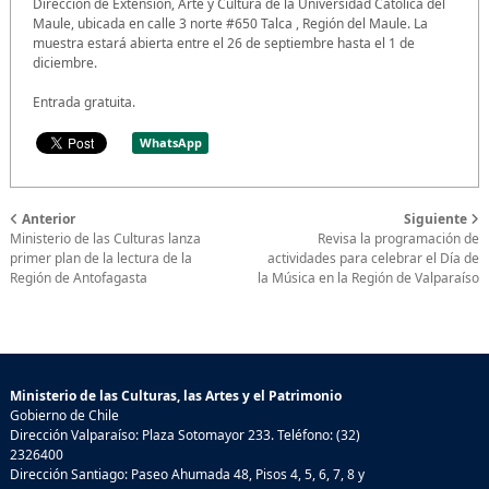
Dirección de Extensión, Arte y Cultura de la Universidad Católica del
Maule, ubicada en calle 3 norte #650 Talca , Región del Maule. La
muestra estará abierta entre el 26 de septiembre hasta el 1 de
diciembre.
Entrada gratuita.
WhatsApp
Anterior
Siguiente
Ministerio de las Culturas lanza
Revisa la programación de
primer plan de la lectura de la
actividades para celebrar el Día de
Región de Antofagasta
la Música en la Región de Valparaíso
Ministerio de las Culturas, las Artes y el Patrimonio
Gobierno de Chile
Dirección Valparaíso: Plaza Sotomayor 233. Teléfono: (32)
2326400
Dirección Santiago: Paseo Ahumada 48, Pisos 4, 5, 6, 7, 8 y