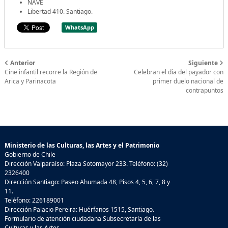
NAVE
Libertad 410. Santiago.
WhatsApp
Anterior
Siguiente
Cine infantil recorre la Región de
Celebran el día del payador con
Arica y Parinacota
primer duelo nacional de
contrapuntos
Ministerio de las Culturas, las Artes y el Patrimonio
Gobierno de Chile
Dirección Valparaíso: Plaza Sotomayor 233. Teléfono: (32)
2326400
Dirección Santiago: Paseo Ahumada 48, Pisos 4, 5, 6, 7, 8 y
11.
Teléfono: 226189001
Dirección Palacio Pereira: Huérfanos 1515, Santiago.
Formulario de atención ciudadana Subsecretaría de las
Culturas y las Artes