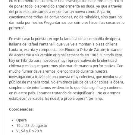
él. Al momento de comenzar una investigación hacemos el ejercicio
de poner todo lo aprendido anteriormente en duda, ya que a través
del proceso apostamos a encontrar un nuevo cómo. Al partir,
cuestionamos todas las convenciones, no de rebeldes, sino para no
dar nada por hecho. Preguntarnos por cómo se hacen las cosas es lo
primero”.
En este caso la puesta recoge la fantasía de la compañía de ópera
italiana de Rafael Pantanelli que vuelve a montar la pieza chilena,
Lautaro, escrita y compuesta por Eliodoro Ortiz de Zárate; tratando
de acercarse a su versión original estrenada en 1902. “En todo esto
hay un híbrido para nosotros muy representativo de la identidad
chilena y es lo que queremos plasmar de manera performativa. Con
mucho humor develaremos lo encontrado durante nuestra
investigación a través de una puesta muy colectiva, que involucra al
público de manera total. No emitimos juicios de valor sobre la ópera,
simplemente intentamos evidenciar lo que ésta significa y contiene
en nuestro país. Estamos tratando de resignificarla. No queremos
establecer verdades. Es nuestra propia ópera”, termina.
Coordenadas:
Ópera
19 al 28 de agosto
Vi, Sá y Do 20 h