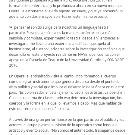
su siguiente propuesta Agnetha Kurtz Roca Method (2015) en
formato de conferencia, y lo profundiza ahora en su nuevo montaje
Ópera, a estrenarse el 19 de agosto en Nave, y que ya presentó un
adelanto con dos ensayos abiertos en este mismo espacio.
“Al pensar el sonido surge para nosotros un lenguaje teatral
particular. Para mí la música es la manifestación artística más
sensible y completa, experimento lo teatral desde ahí, entonces el
investigarla me lleva a una experiencia estética que apela al
inconsciente, al cuerpo”, advierte sobre la investigación escénica que
desarrolla en este proyecto residente en NAVE, que cuenta con el
apoyo de la Escuela de Teatro de la Universidad Católica y FONDART
2016.
En Ópera, el antimétodo visita el canto lírico, tomando al cuerpo
como un gran instrumento que genera discurso desde el punto de
vista político y social que implica el desarrollo de la ópera en nuestro
país. “Es colonizador, elitista, ajeno incluso a los artistas. La ópera en
Chile es un tema de clases, todo eso determina la investigación, los
cuerpos y la forma en la que lo llevamos a cabo. Más que hablar de
esto queremos que suceda”, explica.
A través de una gran performance en la que participa el público y los
actores, el grupo plasma su visión de lo operático como lenguaje
artístico y evento social. “No somos el antimétodo, trabajamos desde