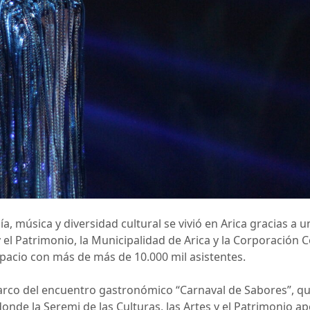
 música y diversidad cultural se vivió en Arica gracias a un
 y el Patrimonio, la Municipalidad de Arica y la Corporación 
espacio con más de más de 10.000 mil asistentes.
arco del encuentro gastronómico “Carnaval de Sabores”, que 
onde la Seremi de las Culturas, las Artes y el Patrimonio ap