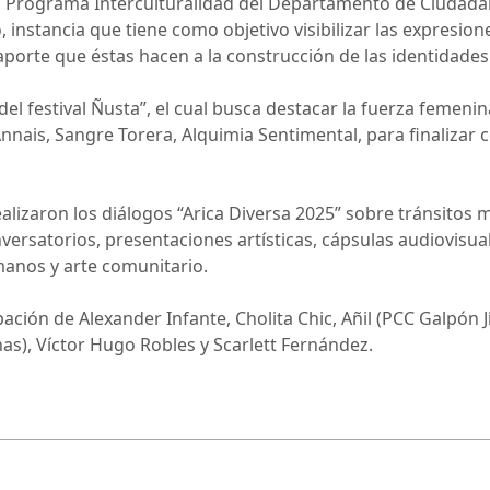
 el Programa Interculturalidad del Departamento de Ciudadaní
o, instancia que tiene como objetivo visibilizar las expresio
aporte que éstas hacen a la construcción de las identidades 
 del festival Ñusta”, el cual busca destacar la fuerza femeni
nnais, Sangre Torera, Alquimia Sentimental, para finalizar 
izaron los diálogos “Arica Diversa 2025” sobre tránsitos m
nversatorios, presentaciones artísticas, cápsulas audiovisual
anos y arte comunitario.
ipación de Alexander Infante, Cholita Chic, Añil (PCC Galpón
as), Víctor Hugo Robles y Scarlett Fernández.