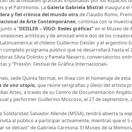
an las actividades gratuitas impulsadas por los espacios d
tes y el Patrimonio. La
Galería Gabriela Mistral
inaugura el 
era y fiel crónica del mundo otro
de Claudio Romo, Premio
Nacional de Arte Contemporáneo
, continúa con la muestra
 junto a “
DEISLER – VIGO: Redes gráficas”
en el Museo de 
 conexiones artísticas y de amistad entre dos de los creado
e Latinoamérica: el chileno Guillermo Deisler y el argentin
n completo programa público que se desarrollará hasta el 
doras Silvia Dolinko y Pamela Navarro, conversatorios onlin
as y “Presión. Festival de Gráfica Internacional».
o, sede Quinta Normal, en línea con el homenaje de esta ed
s de una utopía,
que reúne serigrafías y óleos del artista p
ellas Artes, a través de su Centro de Documentación Angélic
visual y performer Guillermo Moscoso, el 27 de septiembre, a
a Solidaridad Salvador Allende (MSSA), tendrá abierta la exp
 invita al público a participar activamente, mientras que el 
ar se detuvo” de Gabriela Carmona. El Museo de la Memor