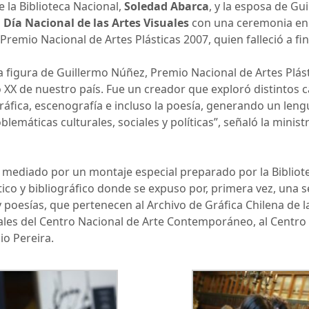
de la Biblioteca Nacional,
Soledad Abarca
, y la esposa de G
l
Día Nacional de las Artes Visuales
con una ceremonia en 
 Premio Nacional de Artes Plásticas 2007, quien falleció a f
a figura de Guillermo Núñez, Premio Nacional de Artes Plás
lo XX de nuestro país. Fue un creador que exploró distintos 
gráfica, escenografía e incluso la poesía, generando un leng
lemáticas culturales, sociales y políticas”, señaló la ministr
o mediado por un montaje especial preparado por la Bibliot
ico y bibliográfico donde se expuso por, primera vez, una s
y poesías, que pertenecen al Archivo de Gráfica Chilena de l
ales del Centro Nacional de Arte Contemporáneo, al Cent
io Pereira.