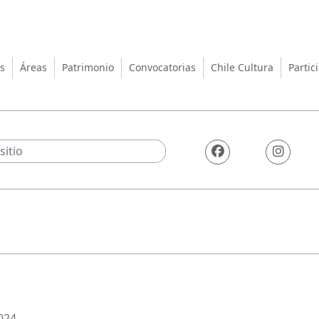
turas, las Artes y el Patrimo
s
Áreas
Patrimonio
Convocatorias
Chile Cultura
Partic
024