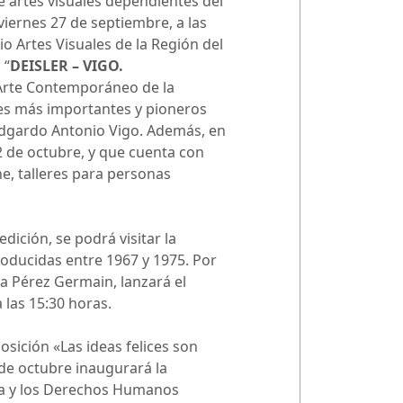
e artes visuales dependientes del
viernes 27 de septiembre, a las
 Artes Visuales de la Región del
 “
DEISLER – VIGO.
Arte Contemporáneo de la
res más importantes y pioneros
o Edgardo Antonio Vigo. Además, en
2 de octubre, y que cuenta con
e, talleres para personas
ición, se podrá visitar la
roducidas entre 1967 y 1975. Por
a Pérez Germain, lanzará el
 las 15:30 horas.
osición «Las ideas felices son
5 de octubre inaugurará la
ia y los Derechos Humanos