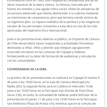
Estrenada en París en 1843,
Don Pasquale
es considerada una de las
obras maestras de la ópera cómica. Su historia, marcada por el
humor, los enredos y una aguda crítica social, relata las peripecias de
un anciano adinerado que intenta desheredar a su sobrino mediante
un matrimonio de conveniencia, pero que termina siendo víctima de
un ingenioso plan. La riqueza melódica de la partitura y las exigencias
vocales de sus personajes convierten a esta obra en una de las más
apreciadas del repertorio lírico internacional.
Junto a las presentaciones abiertas al público, la Orquesta de Cámara
de Chile desarrollará clases magistrales y actividades formativas
destinadas a niñas, niños y jóvenes que integran agrupaciones
musicales escolares en las comunas de Copiapó y Vallenar,
fortaleciendo así su labor de formación de audiencias y vinculación
con las comunidades.
COORDENADAS DE LA GIRA
La primera de las presentaciones se realizará en Copiapó el martes 9
de junio a las 19:00 horas, en la Sala de Cámara Municipal (Av.
Matta 265); la segunda fecha será en Caldera el miércoles 10 de
junio a las 19:00 horas en la Parroquia San Vicente de Paul (Ossa
Varas 230); en tanto, la comunidad de Vallenar podrá disfrutar de la
presentación el jueves 11 de junio a las 19:00 horas en la Parroquia
San Ambrosio (Plaza de Armas s/n); mientras que en la comuna de