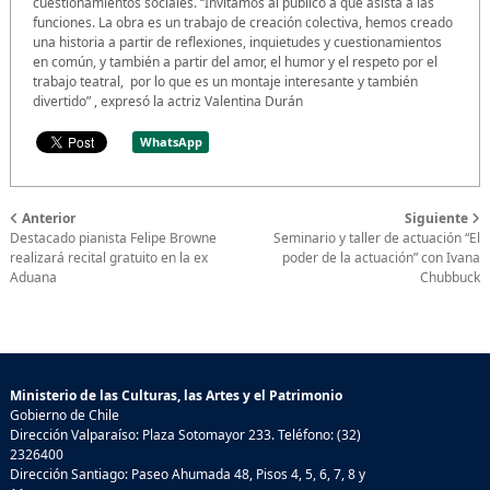
cuestionamientos sociales. “Invitamos al público a que asista a las
funciones. La obra es un trabajo de creación colectiva, hemos creado
una historia a partir de reflexiones, inquietudes y cuestionamientos
en común, y también a partir del amor, el humor y el respeto por el
trabajo teatral, por lo que es un montaje interesante y también
divertido” , expresó la actriz Valentina Durán
WhatsApp
Anterior
Siguiente
Destacado pianista Felipe Browne
Seminario y taller de actuación “El
realizará recital gratuito en la ex
poder de la actuación” con Ivana
Aduana
Chubbuck
Ministerio de las Culturas, las Artes y el Patrimonio
Gobierno de Chile
Dirección Valparaíso: Plaza Sotomayor 233. Teléfono: (32)
2326400
Dirección Santiago: Paseo Ahumada 48, Pisos 4, 5, 6, 7, 8 y