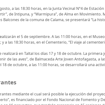
agosto, a las 18:30 horas, en la Junta Vecinal N°4 de Estac
ir”, de Intipuna, y “Warmipura”, de Alma en Movimiento. Mi
Los Balcones de la comuna de Calama, se presentará “La his
ealizarán el 5 de septiembre. A las 11:00 horas, en el Museo 
 y a las 18:30 horas, en el Cementerio, “El viaje al cementer
e realizará en Taltal los días 17 y 18 de octubre. La primer
nir de las aves”, de Balmaceda Arte Joven Antofagasta, a la
el 18 de octubre, a las 11:00 horas, se desarrollará una act
rantes
rantes mediante el cual será posible la ejecución del proy
erto”, es financiado por el Fondo Nacional de Fomento y Des