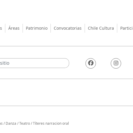
turas, las Artes y el Patrimo
s
Áreas
Patrimonio
Convocatorias
Chile Cultura
Partic
as
/
Danza
/
Teatro
/
Títeres narracion oral