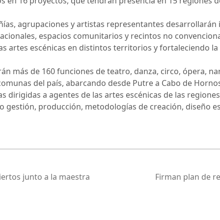
os en 16 proyectos, que tendrán presencia en 15 regiones de
as, agrupaciones y artistas representantes desarrollarán i
cacionales, espacios comunitarios y recintos no convencion
s artes escénicas en distintos territorios y fortaleciendo la 
n más de 160 funciones de teatro, danza, circo, ópera, nar
0 comunas del país, abarcando desde Putre a Cabo de Horno
 dirigidas a agentes de las artes escénicas de las regione
 gestión, producción, metodologías de creación, diseño es
ertos junto a la maestra
Firman plan de re