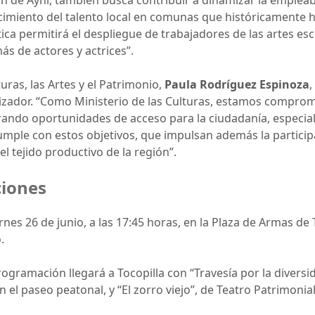
n de Ayni, también busca contribuir a dinamizar la empleabil
cimiento del talento local en comunas que históricamente 
stica permitirá el despliegue de trabajadores de las artes e
s de actores y actrices”.
turas, las Artes y el Patrimonio,
Paula Rodríguez Espinoza
,
alizador. “Como Ministerio de las Culturas, estamos comprom
enerando oportunidades de acceso para la ciudadanía, espec
umple con estos objetivos, que impulsan además la particip
l tejido productivo de la región”.
ciones
nes 26 de junio, a las 17:45 horas, en la Plaza de Armas de T
.
 programación llegará a Tocopilla con “Travesía por la diver
 el paseo peatonal, y “El zorro viejo”, de Teatro Patrimonial