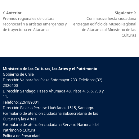
Anterior
Siguiente
Premios regionales de cultura
Con masiva fiesta ciudadana
reconocerán a artistas emergentes y
entregan edificio de Museo Regional
de trayectoria en Atacama
de Atacama al Ministerio de las
Culturas
Ministerio de las Culturas, las Artes y el Patrimonio
Gobierno de Chile
Dirección Valparaíso: Plaza Sotomayor 233. Teléfono: (32)
2326400
Dirección Santiago: Paseo Ahumada 48, Pisos 4, 5, 6, 7, 8 y
11.
Teléfono: 226189001
Dirección Palacio Pereira: Huérfanos 1515, Santiago.
Formulario de atención ciudadana Subsecretaría de las
Culturas y las Artes
Formulario de atención ciudadana Servicio Nacional del
Patrimonio Cultural
Política de Privacidad