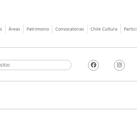
turas, las Artes y el Patrimo
s
Áreas
Patrimonio
Convocatorias
Chile Cultura
Partic