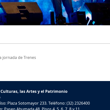
a jornada de Trenes
 Culturas, las Artes y el Patrimonio
e
íso: Plaza Sotomayor 233. Teléfono: (32) 2326400
: Paseo Ahumada 48, Pisos 4, 5, 6, 7, 8 y 11.