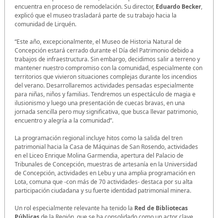
encuentra en proceso de remodelación. Su director,
Eduardo Becker
,
explicó que el museo trasladará parte de su trabajo hacia la
comunidad de Lirquén.
“Este año, excepcionalmente, el Museo de Historia Natural de
Concepción estará cerrado durante el Día del Patrimonio debido a
trabajos de infraestructura. Sin embargo, decidimos salir a terreno y
mantener nuestro compromiso con la comunidad, especialmente con
territorios que vivieron situaciones complejas durante los incendios
del verano. Desarrollaremos actividades pensadas especialmente
para niñas, niños y familias. Tendremos un espectáculo de magia e
ilusionismo y luego una presentación de cuecas bravas, en una
jornada sencilla pero muy significativa, que busca llevar patrimonio,
encuentro y alegría a la comunidad”.
La programación regional incluye hitos como la salida del tren
patrimonial hacia la Casa de Máquinas de San Rosendo, actividades
en el Liceo Enrique Molina Garmendia, apertura del Palacio de
Tribunales de Concepción, muestras de artesanía en la Universidad
de Concepción, actividades en Lebu y una amplia programación en
Lota, comuna que -con más de 70 actividades- destaca por su alta
participación ciudadana y su fuerte identidad patrimonial minera.
Un rol especialmente relevante ha tenido la
Red de Bibliotecas
Públicas
de la Región, que se ha consolidado como un actor clave