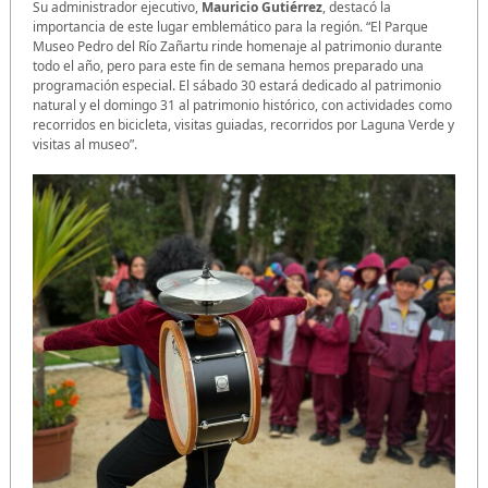
Su administrador ejecutivo,
Mauricio Gutiérrez
, destacó la
importancia de este lugar emblemático para la región. “El Parque
Museo Pedro del Río Zañartu rinde homenaje al patrimonio durante
todo el año, pero para este fin de semana hemos preparado una
programación especial. El sábado 30 estará dedicado al patrimonio
natural y el domingo 31 al patrimonio histórico, con actividades como
recorridos en bicicleta, visitas guiadas, recorridos por Laguna Verde y
visitas al museo”.