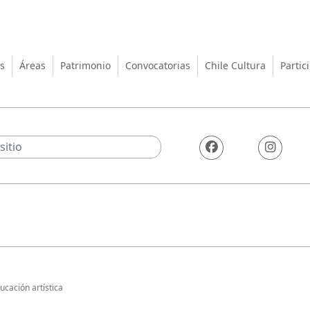
turas, las Artes y el Patrimo
s
Áreas
Patrimonio
Convocatorias
Chile Cultura
Partic
ucación artística