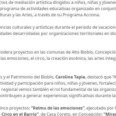
os de mediación artística dirigidos a niños, niñas y jóvenes
 programa de actividades educativas organizado en conjunto
lturas y las Artes, a través de su Programa Acciona.
encias culturales y artísticas durante el periodo de vacacio
dades desarrolladas por organizaciones territoriales en dis
nsidera proyectos en las comunas de Alto Biobío, Concepció
as emociones, el circo, la creación escénica, las artes inte
es y el Patrimonio del Biobío,
Carolina Tapia
, destacó que “
ividad y participación para niños, niñas y jóvenes, fortaleci
regional vemos también el rol fundamental de las organiza
ntribuyen a generar experiencias significativas durante la
cinco proyectos:
“Relmu de las emociones”
, ejecutado por
 Circo en el Barrio”
, de Casa Coreto, en Concepción;
“Mirar