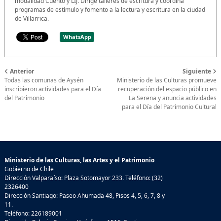
modalidad Cuento y LIJ. Dirige talleres de escritura y coordina
programas de estímulo y fomento a la lectura y escritura en la ciudad
de Villarrica.
WhatsApp
Anterior
Siguiente
Todas las comunas de Aysén
Ministerio de las Culturas promueve
inscribieron actividades para el Día
recuperación del espacio público en
del Patrimonio
La Serena y anuncia actividades
para el Día del Patrimonio Cultural
Ministerio de las Culturas, las Artes y el Patrimonio
Gobierno de Chile
Dirección Valparaíso: Plaza Sotomayor 233. Teléfono: (32)
2326400
Dirección Santiago: Paseo Ahumada 48, Pisos 4, 5, 6, 7, 8 y
11.
Teléfono: 226189001