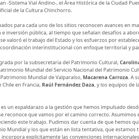
 -Sistema Vial Andino-, el Área Histórica de la Ciudad Puer
icial de la Cultura Chinchorro.
bados para cada uno de los sitios reconocen avances en ma
 e inversión pública, al tiempo que señalan desafíos a abo
, se valoró el trabajo del Estado y los esfuerzos por establ
oordinación interinstitucional con enfoque territorial y par
grada por la subsecretaria del Patrimonio Cultural,
Carolin
atrimonio Mundial del Servicio Nacional del Patrimonio Cultu
o Patrimonio Mundial de Valparaíso,
Macarena Carroza
. A s
Chile en Francia,
Raúl Fernández Daza
, y los equipos de
es un espaldarazo a la gestión que hemos impulsado desde
e reconoce que vamos por el camino correcto. Asumimos es
leciendo este trabajo. Pudimos dar cuenta de que hemos qu
nio Mundial y los que están en lista tentativa, que estamos
 incorpora explícitamente las convenciones internacionales 