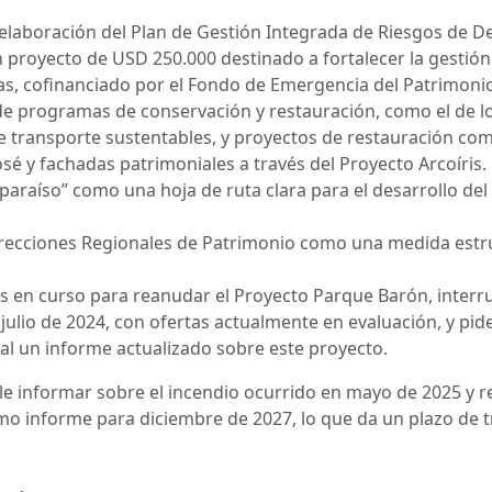
a elaboración del Plan de Gestión Integrada de Riesgos de De
proyecto de USD 250.000 destinado a fortalecer la gestión 
s, cofinanciado por el Fondo de Emergencia del Patrimoni
de programas de conservación y restauración, como el de l
transporte sustentables, y proyectos de restauración como
osé y fachadas patrimoniales a través del Proyecto Arcoíris.
lparaíso” como una hoja de ruta clara para el desarrollo del 
e Direcciones Regionales de Patrimonio como una medida estr
os en curso para reanudar el Proyecto Parque Barón, inter
 julio de 2024, con ofertas actualmente en evaluación, y pid
l un informe actualizado sobre este proyecto.
le informar sobre el incendio ocurrido en mayo de 2025 y 
mo informe para diciembre de 2027, lo que da un plazo de 