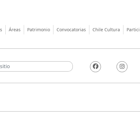
turas, las Artes y el Patrimo
s
Áreas
Patrimonio
Convocatorias
Chile Cultura
Partic