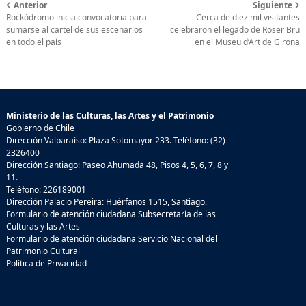
Anterior
Siguiente
Rockódromo inicia convocatoria para
Cerca de diez mil visitantes
sumarse al cartel de sus escenarios
celebraron el legado de Roser Bru
en todo el país
en el Museu d’Art de Girona
Ministerio de las Culturas, las Artes y el Patrimonio
Gobierno de Chile
Dirección Valparaíso: Plaza Sotomayor 233. Teléfono: (32)
2326400
Dirección Santiago: Paseo Ahumada 48, Pisos 4, 5, 6, 7, 8 y
11.
Teléfono: 226189001
Dirección Palacio Pereira: Huérfanos 1515, Santiago.
Formulario de atención ciudadana Subsecretaría de las
Culturas y las Artes
Formulario de atención ciudadana Servicio Nacional del
Patrimonio Cultural
Política de Privacidad