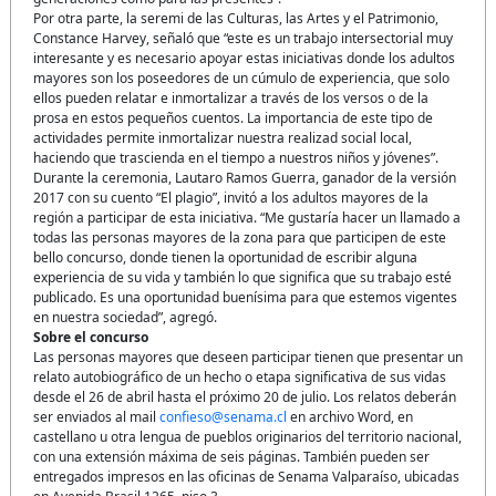
Por otra parte, la seremi de las Culturas, las Artes y el Patrimonio,
Constance Harvey, señaló que “este es un trabajo intersectorial muy
interesante y es necesario apoyar estas iniciativas donde los adultos
mayores son los poseedores de un cúmulo de experiencia, que solo
ellos pueden relatar e inmortalizar a través de los versos o de la
prosa en estos pequeños cuentos. La importancia de este tipo de
actividades permite inmortalizar nuestra realizad social local,
haciendo que trascienda en el tiempo a nuestros niños y jóvenes”.
Durante la ceremonia, Lautaro Ramos Guerra, ganador de la versión
2017 con su cuento “El plagio”, invitó a los adultos mayores de la
región a participar de esta iniciativa. “Me gustaría hacer un llamado a
todas las personas mayores de la zona para que participen de este
bello concurso, donde tienen la oportunidad de escribir alguna
experiencia de su vida y también lo que significa que su trabajo esté
publicado. Es una oportunidad buenísima para que estemos vigentes
en nuestra sociedad”, agregó.
Sobre el concurso
Las personas mayores que deseen participar tienen que presentar un
relato autobiográfico de un hecho o etapa significativa de sus vidas
desde el 26 de abril hasta el próximo 20 de julio. Los relatos deberán
ser enviados al mail
confieso@senama.cl
en archivo Word, en
castellano u otra lengua de pueblos originarios del territorio nacional,
con una extensión máxima de seis páginas. También pueden ser
entregados impresos en las oficinas de Senama Valparaíso, ubicadas