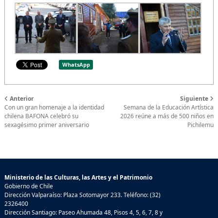
WhatsApp
Anterior
Siguiente
Con un gran homenaje a la identidad
Semana de la Educación Artística
chilena BAFONA celebró su
2026 reúne a más de 500 niños en
sexagésimo primer aniversario
Pichilemu
Ministerio de las Culturas, las Artes y el Patrimonio
Gobierno de Chile
Dirección Valparaíso: Plaza Sotomayor 233. Teléfono: (32)
2326400
Dirección Santiago: Paseo Ahumada 48, Pisos 4, 5, 6, 7, 8 y