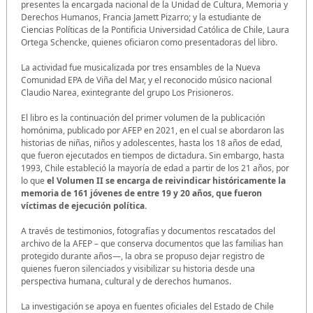
presentes la encargada nacional de la Unidad de Cultura, Memoria y
Derechos Humanos, Francia Jamett Pizarro; y la estudiante de
Ciencias Políticas de la Pontificia Universidad Católica de Chile, Laura
Ortega Schencke, quienes oficiaron como presentadoras del libro.
La actividad fue musicalizada por tres ensambles de la Nueva
Comunidad EPA de Viña del Mar, y el reconocido músico nacional
Claudio Narea, exintegrante del grupo Los Prisioneros.
El libro es la continuación del primer volumen de la publicación
homónima, publicado por AFEP en 2021, en el cual se abordaron las
historias de niñas, niños y adolescentes, hasta los 18 años de edad,
que fueron ejecutados en tiempos de dictadura. Sin embargo, hasta
1993, Chile estableció la mayoría de edad a partir de los 21 años, por
lo que
el Volumen II se encarga de reivindicar históricamente la
memoria de 161 jóvenes de entre 19 y 20 años, que fueron
víctimas de ejecución política.
A través de testimonios, fotografías y documentos rescatados del
archivo de la AFEP – que conserva documentos que las familias han
protegido durante años—, la obra se propuso dejar registro de
quienes fueron silenciados y visibilizar su historia desde una
perspectiva humana, cultural y de derechos humanos.
La investigación se apoya en fuentes oficiales del Estado de Chile