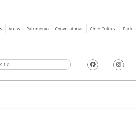
turas, las Artes y el Patrimo
s
Áreas
Patrimonio
Convocatorias
Chile Cultura
Partic
4