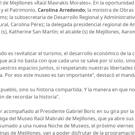
l de Mejillones «Raúl Mavrakis Morales». En la oportunida
s y el Patrimonio,
Carolina Arredondo
; la ministra de Obras 
ms; la subsecretaria de Desarrollo Regional y Administrativo
ral, Carolina Pérez; la delegada presidencial regional de A
), Katherine San Martín; el alcalde (s) de Mejillones, Aaron 
o es revitalizar el turismo, el desarrollo económico de la 
 que acá no basta con que cada uno se salve por sí solo, sin
uestros espacios juntos, si respetando nuestras libertade
. Por eso este museo es tan importante”, destacó el manda
pueblo, sino su historia compartida. Y la manera en que no 
n de recordar la historia”.
 acompañado al Presidente Gabriel Boric en su gira por la
rega del Museo Raúl Mabraki de Mejillones, que ya abre sus 
sumado a una nueva Noche de Museos, el próximo viernes 1
cinas de Mejillones, van a poder disfrutar de la programación