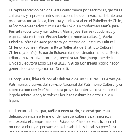
La representación nacional está conformada por escritoras, gestoras
culturales y representantes institucionales que llevarán adelante una
programación artística, literaria y audiovisual en el Pabellón de Chile,
así como en espacios culturales de Tokio. La conforman
María José
Ferrada
(escritora y narradora),
María José Barros
(académica y
especialista editorial),
Vivian Lavín
(periodista cultural),
María
Cristina Pérez de Arce
(gestora y directora del Instituto Cultural
Chileno-japonés),
Megumi Kato
(tallerista del Instituto Cultural
Chileno-japonés),
Eduardo Echavarría
(coordinador nacional Sector
Editorial y Narrativa ProChile),
Teresita Muñoz
(integrante de la
Unidad Ejecutora Expo Osaka 2025) y
Aldo Contreras
(coordinador
general de la delegación del Serpat).
La propuesta, liderada por el Ministerio de las Culturas, las Artes y el
Patrimonio, a través del Servicio Nacional del Patrimonio Cultural y en
coordinación con ProChile, busca proyectar internacionalmente el
legado mistraliano y fortalecer los lazos culturales entre Chile y
Japón.
La directora del Serpat,
Nélida Pozo Kudo
, expresó que “esta
delegación encarna lo mejor de nuestra cultura y patrimonio, y
representa el compromiso del Estado de Chile por visibilizar en el
mundo la obra y el pensamiento de Gabriela Mistral. Su poesía, su