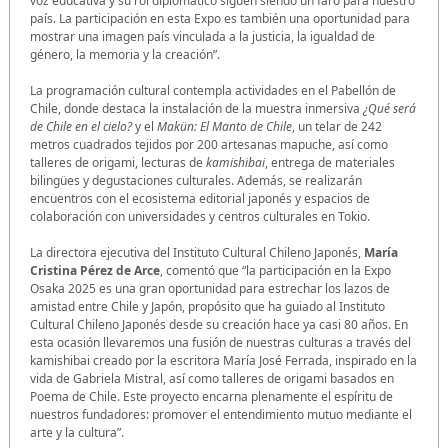
voz educativa y su rol diplomático siguen siendo un faro para nuestro
país. La participación en esta Expo es también una oportunidad para
mostrar una imagen país vinculada a la justicia, la igualdad de
género, la memoria y la creación”.
La programación cultural contempla actividades en el Pabellón de
Chile, donde destaca la instalación de la muestra inmersiva
¿Qué será
de Chile en el cielo?
y el
Makün: El Manto de Chile
, un telar de 242
metros cuadrados tejidos por 200 artesanas mapuche, así como
talleres de origami, lecturas de
kamishibai
, entrega de materiales
bilingües y degustaciones culturales. Además, se realizarán
encuentros con el ecosistema editorial japonés y espacios de
colaboración con universidades y centros culturales en Tokio.
La directora ejecutiva del Instituto Cultural Chileno Japonés,
María
Cristina Pérez de Arce
, comentó que “la participación en la Expo
Osaka 2025 es una gran oportunidad para estrechar los lazos de
amistad entre Chile y Japón, propósito que ha guiado al Instituto
Cultural Chileno Japonés desde su creación hace ya casi 80 años. En
esta ocasión llevaremos una fusión de nuestras culturas a través del
kamishibai creado por la escritora María José Ferrada, inspirado en la
vida de Gabriela Mistral, así como talleres de origami basados en
Poema de Chile. Este proyecto encarna plenamente el espíritu de
nuestros fundadores: promover el entendimiento mutuo mediante el
arte y la cultura”.