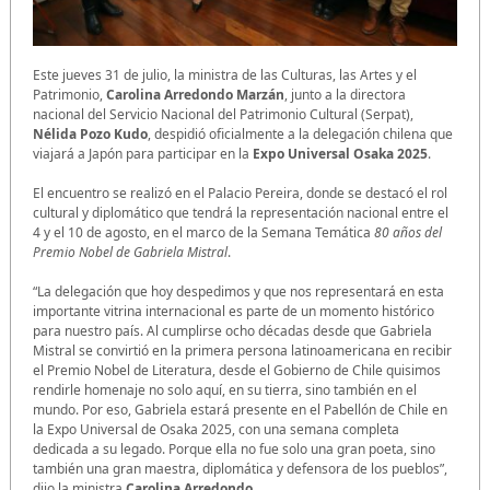
Este jueves 31 de julio, la ministra de las Culturas, las Artes y el
Patrimonio,
Carolina Arredondo Marzán
, junto a la directora
nacional del Servicio Nacional del Patrimonio Cultural (Serpat),
Nélida Pozo Kudo
, despidió oficialmente a la delegación chilena que
viajará a Japón para participar en la
Expo Universal Osaka 2025
.
El encuentro se realizó en el Palacio Pereira, donde se destacó el rol
cultural y diplomático que tendrá la representación nacional entre el
4 y el 10 de agosto, en el marco de la Semana Temática
80 años del
Premio Nobel de Gabriela Mistral
.
“La delegación que hoy despedimos y que nos representará en esta
importante vitrina internacional es parte de un momento histórico
para nuestro país. Al cumplirse ocho décadas desde que Gabriela
Mistral se convirtió en la primera persona latinoamericana en recibir
el Premio Nobel de Literatura, desde el Gobierno de Chile quisimos
rendirle homenaje no solo aquí, en su tierra, sino también en el
mundo. Por eso, Gabriela estará presente en el Pabellón de Chile en
la Expo Universal de Osaka 2025, con una semana completa
dedicada a su legado. Porque ella no fue solo una gran poeta, sino
también una gran maestra, diplomática y defensora de los pueblos”,
dijo la ministra
Carolina Arredondo
.