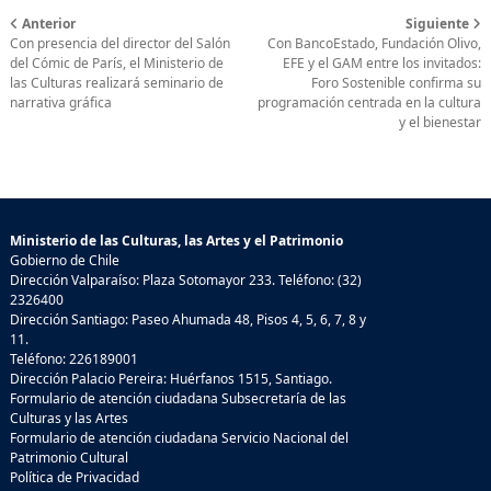
Anterior
Siguiente
Con presencia del director del Salón
Con BancoEstado, Fundación Olivo,
del Cómic de París, el Ministerio de
EFE y el GAM entre los invitados:
las Culturas realizará seminario de
Foro Sostenible confirma su
narrativa gráfica
programación centrada en la cultura
y el bienestar
Ministerio de las Culturas, las Artes y el Patrimonio
Gobierno de Chile
Dirección Valparaíso: Plaza Sotomayor 233. Teléfono: (32)
2326400
Dirección Santiago: Paseo Ahumada 48, Pisos 4, 5, 6, 7, 8 y
11.
Teléfono: 226189001
Dirección Palacio Pereira: Huérfanos 1515, Santiago.
Formulario de atención ciudadana Subsecretaría de las
Culturas y las Artes
Formulario de atención ciudadana Servicio Nacional del
Patrimonio Cultural
Política de Privacidad