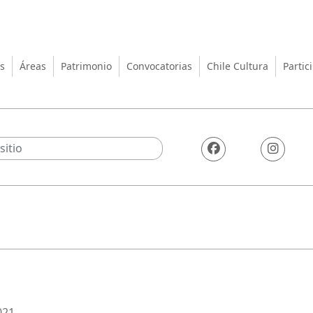
turas, las Artes y el Patrimo
s
Áreas
Patrimonio
Convocatorias
Chile Cultura
Partic
021