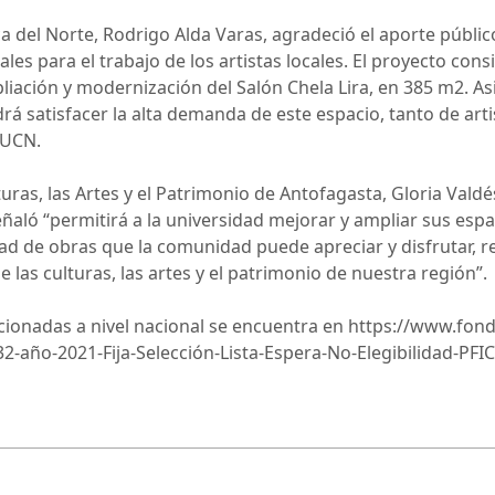
ca del Norte, Rodrigo Alda Varas, agradeció el aporte públic
 para el trabajo de los artistas locales. El proyecto consi
liación y modernización del Salón Chela Lira, en 385 m2. As
rá satisfacer la alta demanda de este espacio, tanto de art
 UCN.
turas, las Artes y el Patrimonio de Antofagasta, Gloria Valdé
señaló “permitirá a la universidad mejorar y ampliar sus es
dad de obras que la comunidad puede apreciar y disfrutar,
e las culturas, las artes y el patrimonio de nuestra región”.
eleccionadas a nivel nacional se encuentra en https://www.fo
-año-2021-Fija-Selección-Lista-Espera-No-Elegibilidad-PFIC