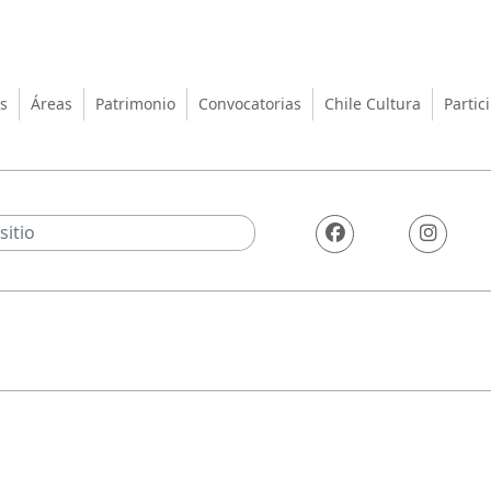
turas, las Artes y el Patrimo
s
Áreas
Patrimonio
Convocatorias
Chile Cultura
Partic