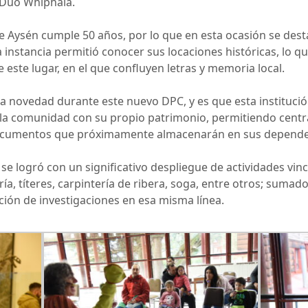
 Dúo Whiphala.
e Aysén cumple 50 años, por lo que en esta ocasión se destac
a instancia permitió conocer sus locaciones históricas, lo que
de este lugar, en el que confluyen letras y memoria local.
la novedad durante este nuevo DPC, y es que esta institució
 la comunidad con su propio patrimonio, permitiendo centra
 documentos que próximamente almacenarán en sus depende
 se logró con un significativo despliegue de actividades vin
ría, títeres, carpintería de ribera, soga, entre otros; sumado
ación de investigaciones en esa misma línea.