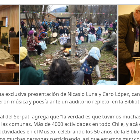
na exclusiva presentación de Nicasio Luna y Caro López, can
on música y poesía ante un auditorio repleto, en la Bibliot
nal del Serpat, agrega que “la verdad es que tuvimos mucha
 las comunas. Más de 4000 actividades en todo Chile, y acá 
ctividades en el Museo, celebrando los 50 años de la Bibli
mos muchas personas participando, así que estamos muy co