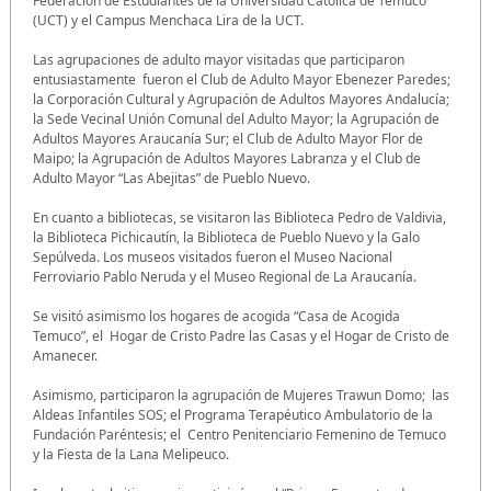
Federación de Estudiantes de la Universidad Católica de Temuco
(UCT) y el Campus Menchaca Lira de la UCT.
Las agrupaciones de adulto mayor visitadas que participaron
entusiastamente fueron el Club de Adulto Mayor Ebenezer Paredes;
la Corporación Cultural y Agrupación de Adultos Mayores Andalucía;
la Sede Vecinal Unión Comunal del Adulto Mayor; la Agrupación de
Adultos Mayores Araucanía Sur; el Club de Adulto Mayor Flor de
Maipo; la Agrupación de Adultos Mayores Labranza y el Club de
Adulto Mayor “Las Abejitas” de Pueblo Nuevo.
En cuanto a bibliotecas, se visitaron las Biblioteca Pedro de Valdivia,
la Biblioteca Pichicautín, la Biblioteca de Pueblo Nuevo y la Galo
Sepúlveda. Los museos visitados fueron el Museo Nacional
Ferroviario Pablo Neruda y el Museo Regional de La Araucanía.
Se visitó asimismo los hogares de acogida “Casa de Acogida
Temuco”, el Hogar de Cristo Padre las Casas y el Hogar de Cristo de
Amanecer.
Asimismo, participaron la agrupación de Mujeres Trawun Domo; las
Aldeas Infantiles SOS; el Programa Terapéutico Ambulatorio de la
Fundación Paréntesis; el Centro Penitenciario Femenino de Temuco
y la Fiesta de la Lana Melipeuco.