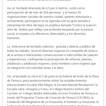
Así, el bordado itinerante de 4,5 por 6 metros, contó con la
participación de de más de 500 personas y al menos 35
organizaciones sociales de nuestra ciudad, quienes entusiasta y
activamente, participaron en la reproducción en gran tamaño e
interpretación libre del tapiz en arpillera llamado “Contra la Guerra”,
obra de Violeta que refleja una profunda búsqueda por la justicia
social, el respeto a la diferencia, diversidad y a los derechos
humanos.
La itinerancia de bordado colectivo, gratuita y abierta a público de
todas las edades, recorrió diversos espacios en compañía de música
de la artista e interesantes conversaciones e intercambio de saberes
y experiencias, confluyendo la participación de niños/as, jóvenes,
adultos/as y adultos/as mayores, tanto hombres como mujeres que
se integraron con coloridas lanas a la obra.
Así, el bordado se inició el 3 de junio en la Galería de Artes de la Plaza
de Temuco, para posteriormente visitar los establecimientos
educacionales Escuela Villa Alegre; la Escuela Manuel Recabarren; la
Escuela Libre «Imagina y Crea»; el Colegio Nuestra Señora del
Carmen; el Colegio Madre Admirable; el Liceo Frontera de Temuco a
través del Programa “Centro de Creación de Temuco (CECREA); la
Fundación del Magisterio de La Araucanía; el Instituto La Araucana; la