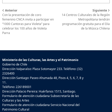
Anterior
Siguiente
Con la presentación de coro
14 Centros Culturales de la Región
femenino CNCA invita a participar en
Metropolitana tendrán
“1000 Cantoras para Violeta” para
programación gratuita para el Día
celebrar los 100 años de Violeta
de la Música Chilena
Parra
Ministerio de las Culturas, las Artes y el Patrimonio
Gobierno de Chile
Dirección Valparaíso: Plaza Sotomayor 233. Teléfono: (32)
2326400
Dirección Santiago: Paseo Ahumada 48, Pisos 4, 5, 6, 7, 8 y
11.
Teléfono: 226189001
Dirección Palacio Pereira: Huérfanos 1515, Santiago.
Formulario de atención ciudadana Subsecretaría de las
Culturas y las Artes
Formulario de atención ciudadana Servicio Nacional del
Patrimonio Cultural