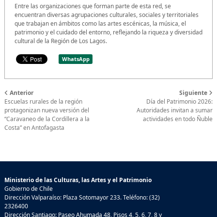
Entre las organizaciones que forman parte de esta red, se
encuentran diversas agrupaciones culturales, sociales y territoriales
que trabajan en ámbitos como las artes escénicas, la música, el
patrimonio y el cuidado del entorno, reflejando la riqueza y diversidad
cultural de la Región de Los Lagos.
WhatsApp
Anterior
Siguiente
Escuelas rurales de la región
Día del Patrimonio 2026:
protagonizan nueva versión del
Autoridades invitan a sumar
“Caravaneo de la Cordillera a la
actividades en todo Ñuble
Costa” en Antofagasta
Ministerio de las Culturas, las Artes y el Patrimonio
Gobierno de Chile
Dirección Valparaíso: Plaza Sotomayor 233. Teléfono: (32)
2326400
Dirección Santiago: Paseo Ahumada 48, Pisos 4, 5, 6, 7, 8 y