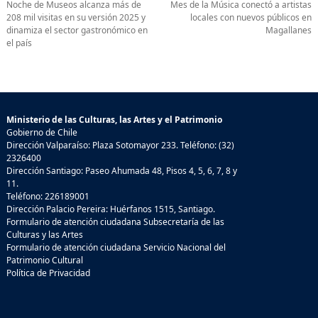
Noche de Museos alcanza más de
Mes de la Música conectó a artistas
208 mil visitas en su versión 2025 y
locales con nuevos públicos en
dinamiza el sector gastronómico en
Magallanes
el país
Ministerio de las Culturas, las Artes y el Patrimonio
Gobierno de Chile
Dirección Valparaíso: Plaza Sotomayor 233. Teléfono: (32)
2326400
Dirección Santiago: Paseo Ahumada 48, Pisos 4, 5, 6, 7, 8 y
11.
Teléfono: 226189001
Dirección Palacio Pereira: Huérfanos 1515, Santiago.
Formulario de atención ciudadana Subsecretaría de las
Culturas y las Artes
Formulario de atención ciudadana Servicio Nacional del
Patrimonio Cultural
Política de Privacidad