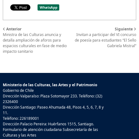
WhatsApp
Anterior
Siguiente
Ministra de las Culturas anuncia y
Invitan a participar del VI concurso
detalla ampliación de aforos para
de poesía para estudiantes “El Sello
espacios culturales en fase de medio
Gabriela Mistral”
impacto sanitario
Ministerio de las Culturas, las Artes y el Patrimonio
Gobierno de Chile
Dirección Valparaíso: Plaza Sotomayor 233. Teléfono: (32)
2326400
Dirección Santiago: Paseo Ahumada 48, Pisos 4, 5, 6, 7, 8 y
11.
Teléfono: 226189001
Dirección Palacio Pereira: Huérfanos 1515, Santiago.
Formulario de atención ciudadana Subsecretaría de las
Culturas y las Artes