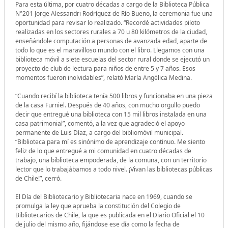
Para esta última, por cuatro décadas a cargo de la Biblioteca Pública
N°201 Jorge Alessandri Rodríguez de Río Bueno, la ceremonia fue una
oportunidad para revisar lo realizado. “Recordé actividades piloto
realizadas en los sectores rurales a 70 u 80 kilómetros de la ciudad,
enseñándole computación a personas de avanzada edad, aparte de
todo lo que es el maravilloso mundo con el libro. Llegamos con una
biblioteca móvil a siete escuelas del sector rural donde se ejecutó un
proyecto de club de lectura para niños de entre 5 y 7 años. Esos
momentos fueron inolvidables”, relató María Angélica Medina.
“Cuando recibí la biblioteca tenía 500 libros y funcionaba en una pieza
de la casa Furniel. Después de 40 años, con mucho orgullo puedo
decir que entregué una biblioteca con 15 mil libros instalada en una
casa patrimonial”, comentó, a la vez que agradeció el apoyo
permanente de Luis Díaz, a cargo del bibliomóvil municipal.
“Biblioteca para mí es sinónimo de aprendizaje continuo. Me siento
feliz de lo que entregué a mi comunidad en cuatro décadas de
trabajo, una biblioteca empoderada, de la comuna, con un territorio
lector que lo trabajábamos a todo nivel. ¡Vivan las bibliotecas públicas
de Chile!”, cerró.
El Día del Bibliotecario y Bibliotecaria nace en 1969, cuando se
promulga la ley que aprueba la constitución del Colegio de
Bibliotecarios de Chile, la que es publicada en el Diario Oficial el 10
de julio del mismo año, fijándose ese día como la fecha de