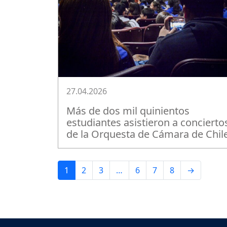
27.04.2026
Más de dos mil quinientos
estudiantes asistieron a concierto
de la Orquesta de Cámara de Chil
1
2
3
…
6
7
8
→