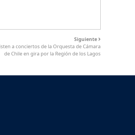
Siguiente
isten a conciertos de la Orquesta de Cámara
de Chile en gira por la Región de los Lagos