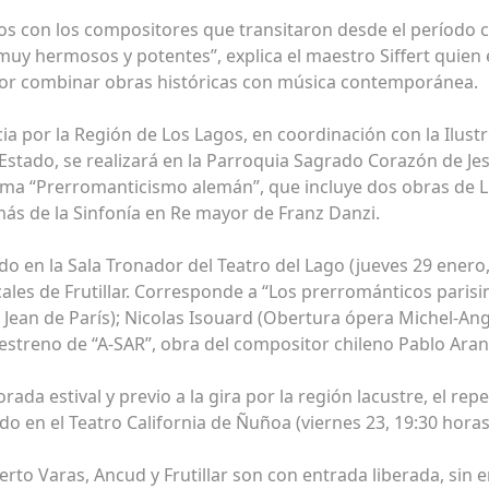
 con los compositores que transitaron desde el período c
muy hermosos y potentes”, explica el maestro Siffert quien
or combinar obras históricas con música contemporánea.
ncia por la Región de Los Lagos, en coordinación con la Ilus
 Estado, se realizará en la Parroquia Sagrado Corazón de J
rama “Prerromanticismo alemán”, que incluye dos obras de 
emás de la Sinfonía en Re mayor de Franz Danzi.
do en la Sala Tronador del Teatro del Lago (jueves 29 enero,
ales de Frutillar. Corresponde a “Los prerrománticos parisi
Jean de París); Nicolas Isouard (Obertura ópera Michel-Ange
 estreno de “A-SAR”, obra del compositor chileno Pablo Ara
da estival y previo a la gira por la región lacustre, el re
o en el Teatro California de Ñuñoa (viernes 23, 19:30 horas
to Varas, Ancud y Frutillar son con entrada liberada, sin em