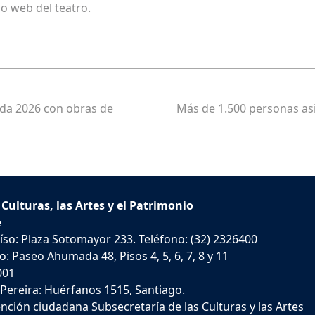
io web del teatro.
da 2026 con obras de
Más de 1.500 personas as
 Culturas, las Artes y el Patrimonio
e
íso: Plaza Sotomayor 233. Teléfono: (32) 2326400
: Paseo Ahumada 48, Pisos 4, 5, 6, 7, 8 y 11
001
 Pereira: Huérfanos 1515, Santiago.
nción ciudadana Subsecretaría de las Culturas y las Artes