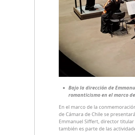
Bajo la dirección de Emmanue
romanticismo en el marco de 
En el marco de la conmemoración d
de Cámara de Chile se presentará 
Emmanuel Siffert, director titular
también es parte de las actividad