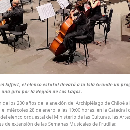
l Siffert, el elenco estatal llevará a la Isla Grande un pr
una gira por la Región de Los Lagos.
e los 200 años de la anexión del Archipiélago de Chiloé al 
el miércoles 28 de enero, a las 19:00 horas, en la Catedral 
 del elenco orquestal del Ministerio de las Culturas, las Art
es de extensión de las Semanas Musicales de Frutillar.