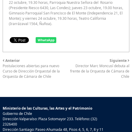
22 octubre, 19.30 horas, Parroquia Nuestra Señora del Rosario
(Presidente Riesco 6430, Las Condes); jueves 23 octubre, 19.00 horas,
Gimnasio Parroquial San Francisco de El Monte (Independencia 21, El
Monte); y viernes 24 octubre, 19.30 horas, Teatro California
(Irarrázaval 1564, Ñuñoa).
WhatsApp
Anterior
Siguiente
Postulaciones abiertas para nuevo
Director Marc Moncusí debuta al
Curso de Dirección Orquestal de la
frente de la Orquesta de Cámara de
Orquesta de Cámara de Chile
Chile
Ministerio de las Culturas, las Artes y el Patrimonio
Gobierno de Chile
Dirección Valparaíso: Plaza Sotomayor 233. Teléfono: (32)
2326400
Dirección Santiago: Paseo Ahumada 48, Pisos 4, 5, 6, 7, 8 y 11