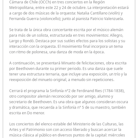
Cámara de Chile (OCCh) en tres conciertos en la Región
Metropolitana, entre este 22 y 24 de octubre. La interpretación estará
a cargo de dos músicas de la orquesta: Natalia Cantillano (violín) y
Fernanda Guerra (violoncello); junto al pianista Patricio Valenzuela.
Se trata de la única obra concertante escrita por el músico alemán
para más de un solista, estructurada en tres movimientos: Allegro,
Largo y Rondó. Destaca por sus sutiles efectos para los solistas y su
interacción con la orquesta. El movimiento final incorpora un tema
con ritmo de polonesa, una danza de moda en la época.
A continuación, se presentará Minueto de felicitaciones, obra escrita
por Beethoven durante su primer periodo. Es una danza que suele
tener una estructura ternaria, que incluye una exposición, un trío y la
reexposición del minueto original, a menudo sin repeticiones.
Cerrará el programa la Sinfonía n°2 de Ferdinand Ries (1784-1838),
otro compositor alemán reconocido por ser amigo, alumno y
secretario de Beethoven. Es una obra que algunos consideran oscura
y dramática, que recuerda a la Sinfonía n° 5 de su maestro, también
escrita en Do menor.
Los conciertos del elenco estable del Ministerio de las Culturas, las
Artes y el Patrimonio son con acceso liberado y buscan acercar la
música clásica al público en diversos puntos de la capital: miércoles