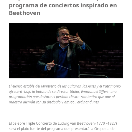
programa de conciertos inspirado en
Beethoven
El elenco estable del Ministerio de las Culturas, las Artes y el Patrimonio
ofrecerá -bajo la batuta de su director titular, Emmanuel Siffert- una
programación que destaca el período clásico-romántico que une al
maestro alemán con su discípulo y amigo Ferdinand Ries.
El célebre Triple Concierto de Ludwig van Beethoven (1770 –1827)
será el plato fuerte del programa que presentará la Orquesta de