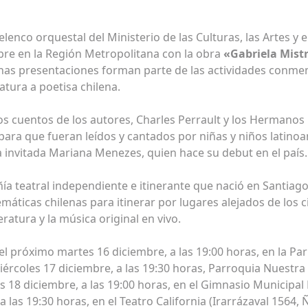
lenco orquestal del Ministerio de las Culturas, las Artes y e
mbre en la Región Metropolitana con la obra
«Gabriela Mist
as presentaciones forman parte de las actividades conmem
atura a poetisa chilena.
 los cuentos de los autores, Charles Perrault y los Herman
ara que fueran leídos y cantados por niñas y niños latinoa
a invitada Mariana Menezes, quien hace su debut en el país.
́a teatral independiente e itinerante que nació en Santiago
áticas chilenas para itinerar por lugares alejados de los ci
teratura y la música original en vivo.
 el próximo martes 16 diciembre, a las 19:00 horas, en la
iércoles 17 diciembre, a las 19:30 horas, Parroquia Nuestra
es 18 diciembre, a las 19:00 horas, en el Gimnasio Municip
 a las 19:30 horas, en el Teatro California (Irarrázaval 1564,