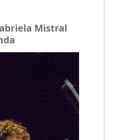
briela Mistral
anda