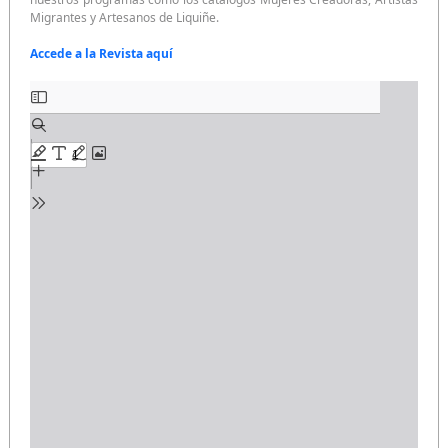
Migrantes y Artesanos de Liquiñe.
Accede a la Revista aquí
Saltar
al
contenido
del
PDF