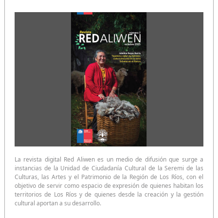
La revista digital Red Aliwen es un medio de difusión que surge a
instancias de la Unidad de Ciudadanía Cultural de la Seremi de las
Culturas, las Artes y el Patrimonio de la Región de Los Ríos, con el
objetivo de servir como espacio de expresión de quienes habitan los
territorios de Los Ríos y de quienes desde la creación y la gestión
cultural aportan a su desarrollo.