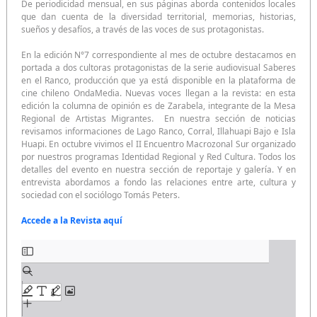
De periodicidad mensual, en sus páginas aborda contenidos locales
que dan cuenta de la diversidad territorial, memorias, historias,
sueños y desafíos, a través de las voces de sus protagonistas.
En la edición N°7 correspondiente al mes de octubre destacamos en
portada a dos cultoras protagonistas de la serie audiovisual Saberes
en el Ranco, producción que ya está disponible en la plataforma de
cine chileno OndaMedia. Nuevas voces llegan a la revista: en esta
edición la columna de opinión es de Zarabela, integrante de la Mesa
Regional de Artistas Migrantes. En nuestra sección de noticias
revisamos informaciones de Lago Ranco, Corral, Illahuapi Bajo e Isla
Huapi. En octubre vivimos el II Encuentro Macrozonal Sur organizado
por nuestros programas Identidad Regional y Red Cultura. Todos los
detalles del evento en nuestra sección de reportaje y galería. Y en
entrevista abordamos a fondo las relaciones entre arte, cultura y
sociedad con el sociólogo Tomás Peters.
Accede a la Revista aquí
Saltar
al
contenido
del
PDF