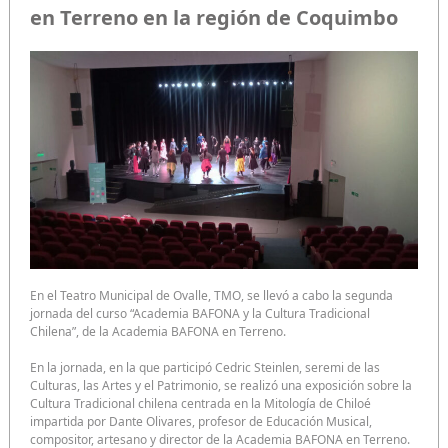
en Terreno en la región de Coquimbo
En el Teatro Municipal de Ovalle, TMO, se llevó a cabo la segunda
jornada del curso “Academia BAFONA y la Cultura Tradicional
Chilena”, de la Academia BAFONA en Terreno.
En la jornada, en la que participó Cedric Steinlen, seremi de las
Culturas, las Artes y el Patrimonio, se realizó una exposición sobre la
Cultura Tradicional chilena centrada en la Mitología de Chiloé
impartida por Dante Olivares, profesor de Educación Musical,
compositor, artesano y director de la Academia BAFONA en Terreno.